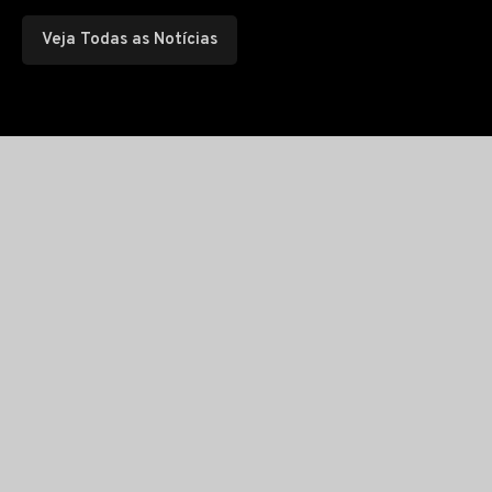
Veja Todas as Notícias
Siga nosso canal no WhatsApp
ADEMICAST
Episódio #
42
/