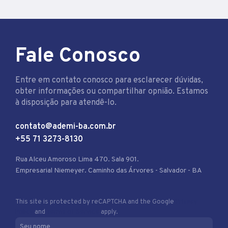
Fale Conosco
Entre em contato conosco para esclarecer dúvidas,
obter informações ou compartilhar opnião. Estamos
à disposição para atendê-lo.
contato@ademi-ba.com.br
+55 71 3273-8130
Rua Alceu Amoroso Lima 470. Sala 901.
Empresarial Niemeyer. Caminho das Árvores - Salvador - BA
This site is protected by reCAPTCHA and the Google
Privacy
Policy
and
Terms of Service
apply.
Seu nome