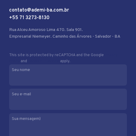
contato@ademi-ba.com.br
+55 71 3273-8130
Rua Alceu Amoroso Lima 470. Sala 901.
Empresarial Niemeyer. Caminho das Árvores - Salvador - BA
This site is protected by reCAPTCHA and the Google
Privacy
Policy
and
Terms of Service
apply.
Seu nome
Seu e-mail
Sua mensagem)