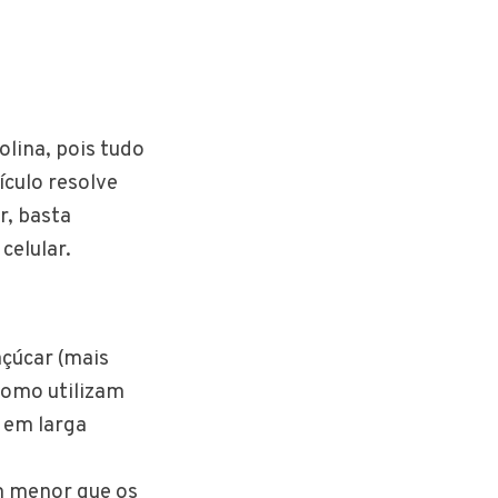
olina, pois tudo
ículo resolve
r, basta
celular.
çúcar (mais
Como utilizam
 em larga
s
m menor que os