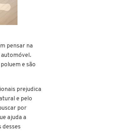
iam pensar na
u automóvel.
, poluem e são
ionais prejudica
tural e pelo
buscar por
ue ajuda a
s desses