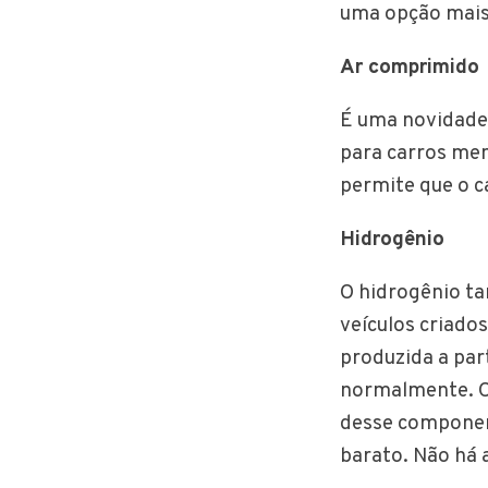
uma opção mais 
Ar comprimido
É uma novidade 
para carros men
permite que o c
Hidrogênio
O hidrogênio ta
veículos criado
produzida a par
normalmente. Ou
desse component
barato. Não há 