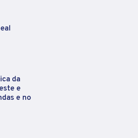
eal
ica da
este e
ndas e no