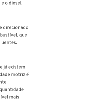
e o diesel.
e direcionado
bustível, que
luentes.
e já existem
idade motriz é
nte
 quantidade
ível mais