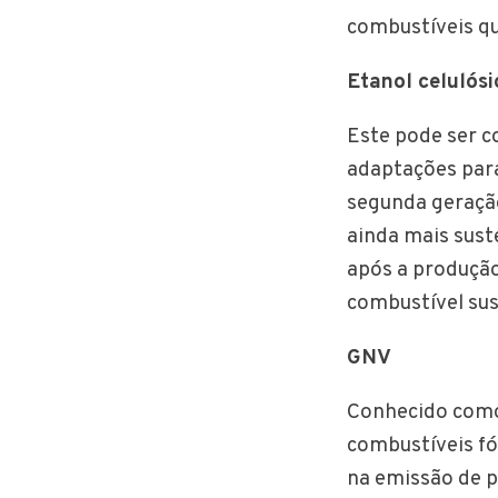
combustíveis qu
Etanol celulósi
Este pode ser c
adaptações para
segunda geração
ainda mais sust
após a produção
combustível sus
GNV
Conhecido como 
combustíveis fó
na emissão de p