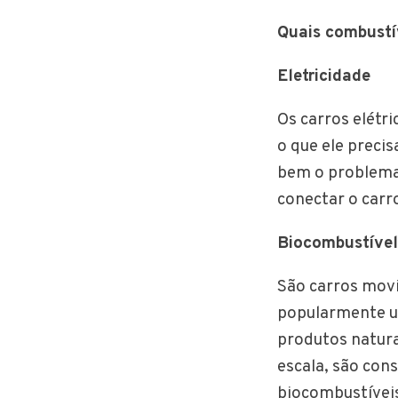
Quais combustí
Eletricidade
Os carros elétr
o que ele precis
bem o problema 
conectar o carr
Biocombustível
São carros movi
popularmente ut
produtos natura
escala, são con
biocombustívei