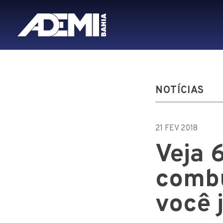
NOTÍCIAS
21 FEV 2018
Veja 
combu
você 