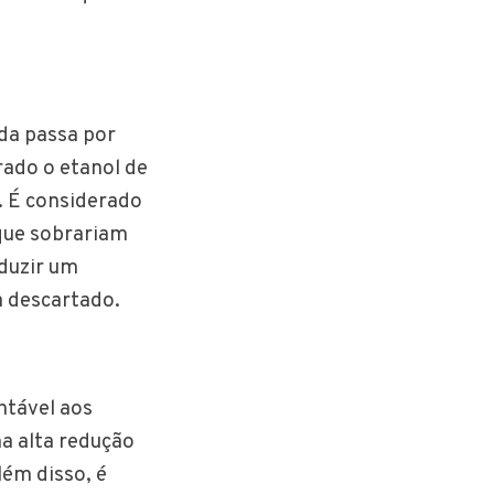
nda passa por
rado o etanol de
. É considerado
 que sobrariam
oduzir um
a descartado.
ntável aos
a alta redução
lém disso, é