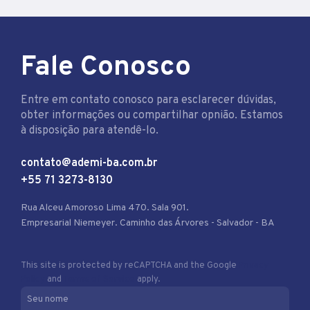
Fale Conosco
Entre em contato conosco para esclarecer dúvidas,
obter informações ou compartilhar opnião. Estamos
à disposição para atendê-lo.
contato@ademi-ba.com.br
+55 71 3273-8130
Rua Alceu Amoroso Lima 470. Sala 901.
Empresarial Niemeyer. Caminho das Árvores - Salvador - BA
This site is protected by reCAPTCHA and the Google
Privacy
Policy
and
Terms of Service
apply.
Seu nome