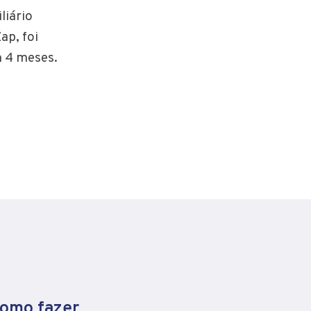
liário
ap, foi
m 4 meses.
como fazer