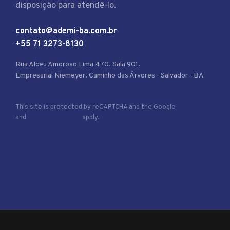
disposição para atendê-lo.
contato@ademi-ba.com.br
+55 71 3273-8130
Rua Alceu Amoroso Lima 470. Sala 901.
Empresarial Niemeyer. Caminho das Árvores - Salvador - BA
This site is protected by reCAPTCHA and the Google
Privacy Policy
and
Terms of Service
apply.