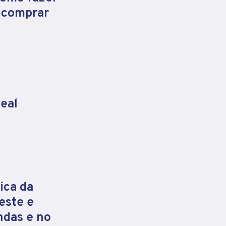
e comprar
eal
ica da
este e
ndas e no