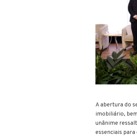
A abertura do s
imobiliário, be
unânime ressal
essenciais para