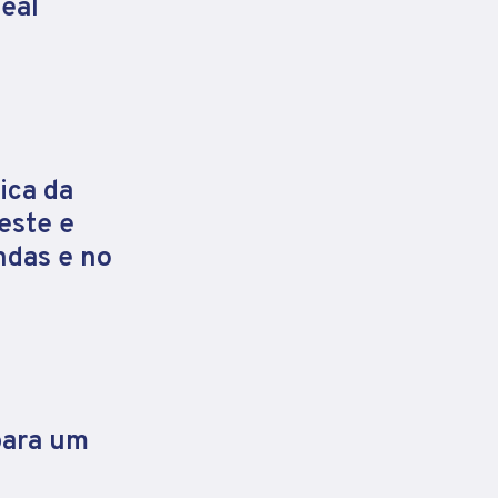
eal
ica da
este e
ndas e no
para um