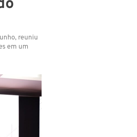
do
junho, reuniu
res em um