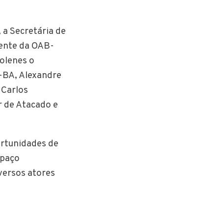
 a Secretária de
ente da OAB-
solenes o
-BA, Alexandre
 Carlos
r de Atacado e
ortunidades de
spaço
iversos atores