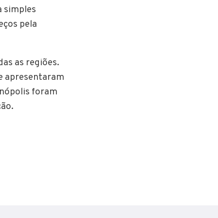
a simples
reços pela
as as regiões.
ce apresentaram
anópolis foram
ção.