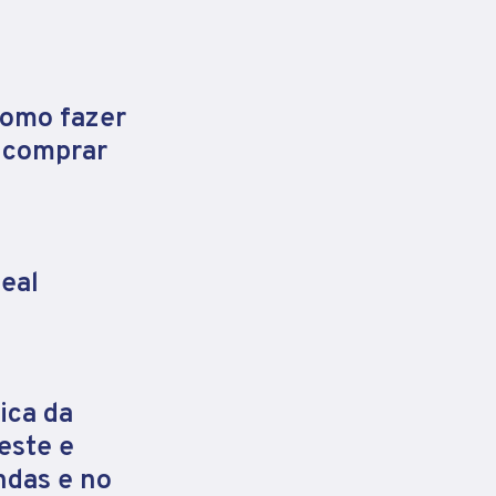
como fazer
e comprar
eal
ica da
este e
ndas e no