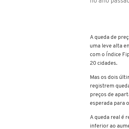
no ano passad
A queda de preç
uma leve alta e
com o Índice Fi
20 cidades.
Mas os dois últ
registrem qued
preços de apart
esperada para o
A queda real é 
inferior ao aum