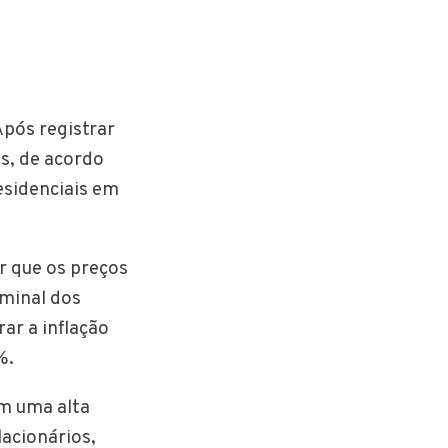
Após registrar
s, de acordo
esidenciais em
r que os preços
minal dos
ar a inflação
3%.
em uma alta
lacionários,