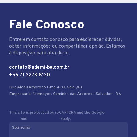
Fale Conosco
Entre em contato conosco para esclarecer dúvidas,
obter informações ou compartilhar opnião. Estamos
à disposição para atendê-lo.
contato@ademi-ba.com.br
+55 71 3273-8130
Rua Alceu Amoroso Lima 470. Sala 901.
Empresarial Niemeyer. Caminho das Árvores - Salvador - BA
This site is protected by reCAPTCHA and the Google
Privacy
Policy
and
Terms of Service
apply.
Seu nome