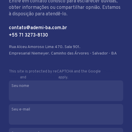
Entre em contato conosco para esclarecer dúvidas,
obter informações ou compartilhar opnião. Estamos
à disposição para atendê-lo.
contato@ademi-ba.com.br
+55 71 3273-8130
Rua Alceu Amoroso Lima 470. Sala 901.
Empresarial Niemeyer. Caminho das Árvores - Salvador - BA
This site is protected by reCAPTCHA and the Google
Privacy
Policy
and
Terms of Service
apply.
Seu nome
Seu e-mail