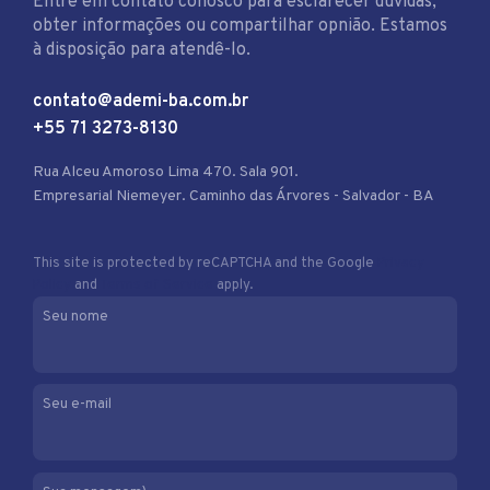
Entre em contato conosco para esclarecer dúvidas,
obter informações ou compartilhar opnião. Estamos
à disposição para atendê-lo.
contato@ademi-ba.com.br
+55 71 3273-8130
Rua Alceu Amoroso Lima 470. Sala 901.
Empresarial Niemeyer. Caminho das Árvores - Salvador - BA
This site is protected by reCAPTCHA and the Google
Privacy
Policy
and
Terms of Service
apply.
Seu nome
Seu e-mail