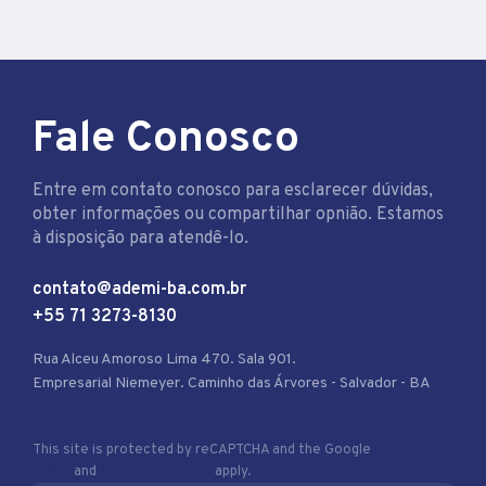
Fale Conosco
Entre em contato conosco para esclarecer dúvidas,
obter informações ou compartilhar opnião. Estamos
à disposição para atendê-lo.
contato@ademi-ba.com.br
+55 71 3273-8130
Rua Alceu Amoroso Lima 470. Sala 901.
Empresarial Niemeyer. Caminho das Árvores - Salvador - BA
This site is protected by reCAPTCHA and the Google
Privacy
Policy
and
Terms of Service
apply.