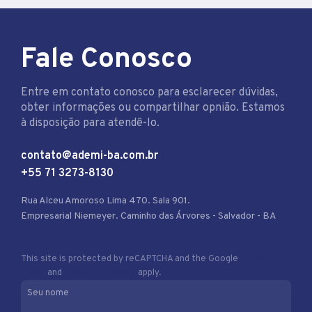
Fale Conosco
Entre em contato conosco para esclarecer dúvidas,
obter informações ou compartilhar opnião. Estamos
à disposição para atendê-lo.
contato@ademi-ba.com.br
+55 71 3273-8130
Rua Alceu Amoroso Lima 470. Sala 901.
Empresarial Niemeyer. Caminho das Árvores - Salvador - BA
This site is protected by reCAPTCHA and the Google
Privacy
Policy
and
Terms of Service
apply.
Seu nome