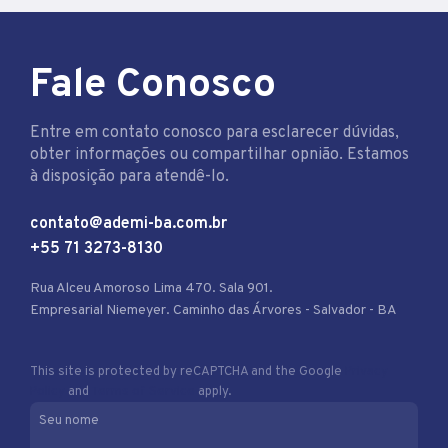
Fale Conosco
Entre em contato conosco para esclarecer dúvidas,
obter informações ou compartilhar opnião. Estamos
à disposição para atendê-lo.
contato@ademi-ba.com.br
+55 71 3273-8130
Rua Alceu Amoroso Lima 470. Sala 901.
Empresarial Niemeyer. Caminho das Árvores - Salvador - BA
This site is protected by reCAPTCHA and the Google
Privacy
Policy
and
Terms of Service
apply.
Seu nome