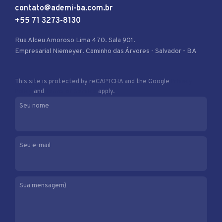
contato@ademi-ba.com.br
+55 71 3273-8130
Rua Alceu Amoroso Lima 470. Sala 901.
Empresarial Niemeyer. Caminho das Árvores - Salvador - BA
This site is protected by reCAPTCHA and the Google
Privacy
Policy
and
Terms of Service
apply.
Seu nome
Seu e-mail
Sua mensagem)