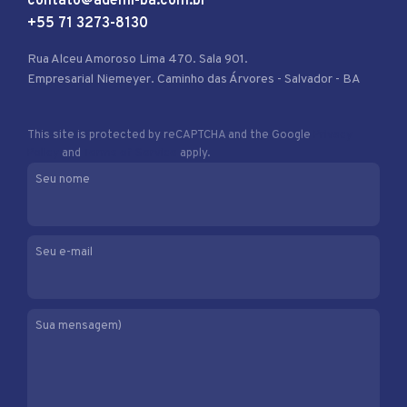
contato@ademi-ba.com.br
+55 71 3273-8130
Rua Alceu Amoroso Lima 470. Sala 901.
Empresarial Niemeyer. Caminho das Árvores - Salvador - BA
This site is protected by reCAPTCHA and the Google
Privacy
Policy
and
Terms of Service
apply.
Seu nome
Seu e-mail
Sua mensagem)