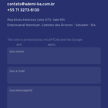
contato@ademi-ba.com.br
+55 71 3273-8130
Rua Alceu Amoroso Lima 470. Sala 901.
Empresarial Niemeyer. Caminho das Árvores - Salvador - BA
This site is protected by reCAPTCHA and the Google
Privacy
Policy
and
Terms of Service
apply.
Seu nome
Seu e-mail
Sua mensagem)