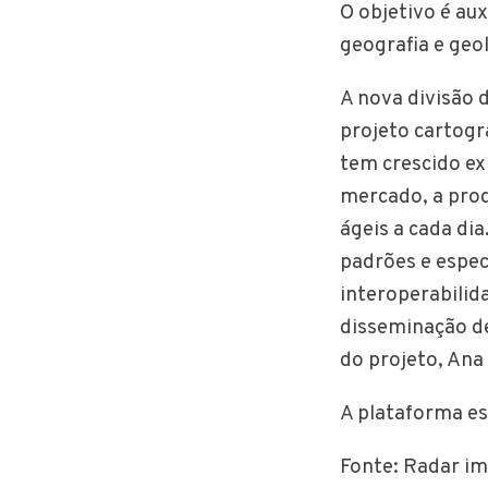
O objetivo é au
geografia e geo
A nova divisão d
projeto cartogr
tem crescido e
mercado, a prod
ágeis a cada di
padrões e espec
interoperabilid
disseminação de
do projeto, Ana
A plataforma es
Fonte: Radar im