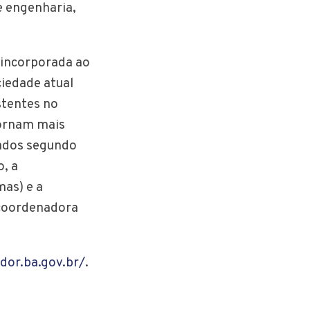
e engenharia,
á incorporada ao
iedade atual
stentes no
tornam mais
rados segundo
, a
mas) e a
 coordenadora
ador.ba.gov.br/
.