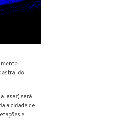
eamento
dastral do
a laser) será
da a cidade de
getações e