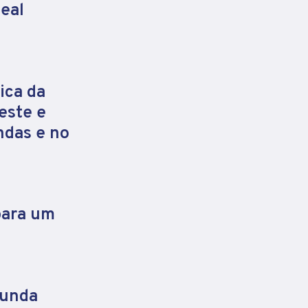
eal
ica da
este e
ndas e no
para um
gunda