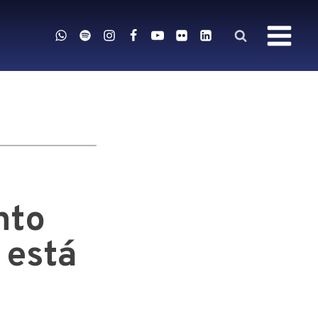
nto
 está