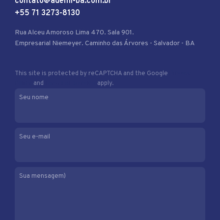
contato@ademi-ba.com.br
+55 71 3273-8130
Rua Alceu Amoroso Lima 470. Sala 901.
Empresarial Niemeyer. Caminho das Árvores - Salvador - BA
This site is protected by reCAPTCHA and the Google
Privacy
Policy
and
Terms of Service
apply.
Seu nome
Seu e-mail
Sua mensagem)