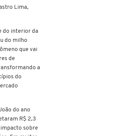
astro Lima,
 do interior da
ou do milho
nômeno que vai
res de
transformando a
cípios do
mercado
 João do ano
jetaram R$ 2,3
o impacto sobre