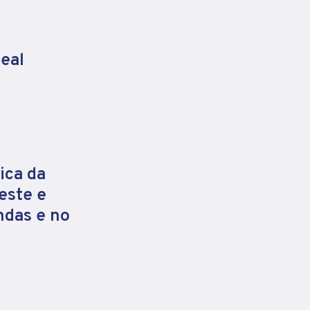
eal
ica da
este e
ndas e no