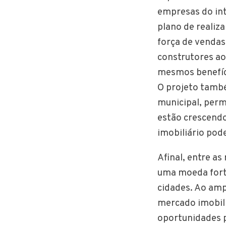
empresas do int
plano de realiz
força de vendas
construtores ao
mesmos benefíci
O projeto tamb
municipal, per
estão crescendo
imobiliário pod
Afinal, entre a
uma moeda fort
cidades. Ao amp
mercado imobili
oportunidades 