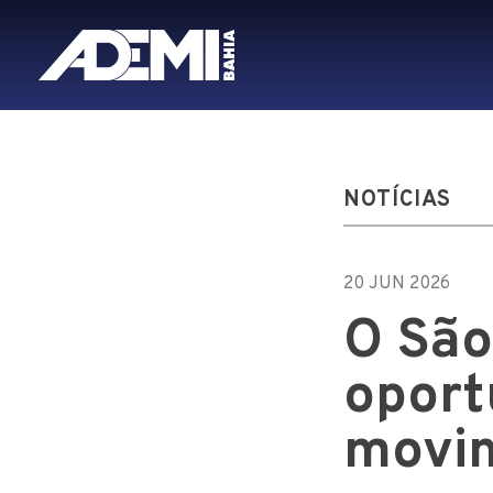
NOTÍCIAS
20 JUN 2026
O São
oport
movi