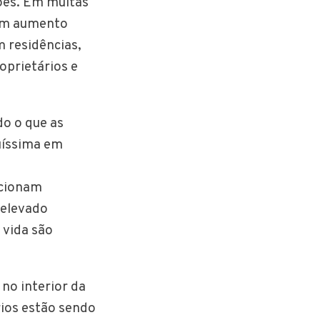
ções. Em muitas
 um aumento
 residências,
oprietários e
do o que as
quíssima em
rcionam
 elevado
 vida são
no interior da
rios estão sendo