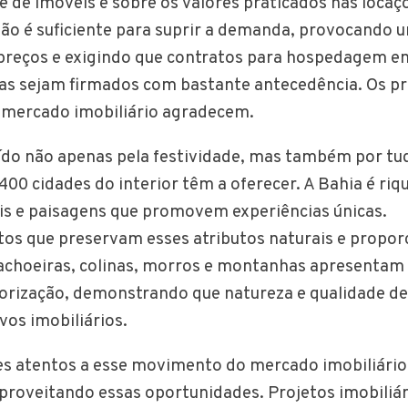
de de imóveis e sobre os valores praticados nas loca
 não é suficiente para suprir a demanda, provocando
preços e exigindo que contratos para hospedagem em
as sejam firmados com bastante antecedência. Os pr
 mercado imobiliário agradecem.
aído não apenas pela festividade, mas também por tu
400 cidades do interior têm a oferecer. A Bahia é ri
is e paisagens que promovem experiências únicas.
s que preservam esses atributos naturais e propo
achoeiras, colinas, morros e montanhas apresentam
lorização, demonstrando que natureza e qualidade de
vos imobiliários.
 atentos a esse movimento do mercado imobiliário 
aproveitando essas oportunidades. Projetos imobiliá