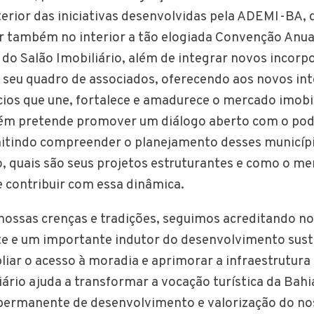
erior das iniciativas desenvolvidas pela ADEMI-BA, d
ar também no interior a tão elogiada Convenção Anua
 do Salão Imobiliário, além de integrar novos incorp
 seu quadro de associados, oferecendo aos novos in
os que une, fortalece e amadurece o mercado imobil
ém pretende promover um diálogo aberto com o pod
mitindo compreender o planejamento desses municípi
, quais são seus projetos estruturantes e como o m
e contribuir com essa dinâmica.
s nossas crenças e tradições, seguimos acreditando 
e e um importante indutor do desenvolvimento sust
liar o acesso à moradia e aprimorar a infraestrutura
ário ajuda a transformar a vocação turística da Bah
permanente de desenvolvimento e valorização do no