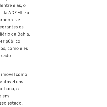
entre elas, o
l da ADEMI e a
oradores e
tegrantes os
iário da Bahia.
er público
os, como eles
ercado
no imóvel como
entável das
 urbana, o
ia em
sso estado.