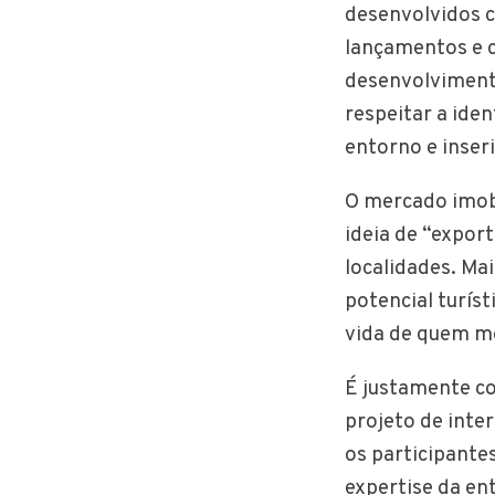
desenvolvidos 
lançamentos e c
desenvolviment
respeitar a ide
entorno e inser
O mercado imobi
ideia de “expor
localidades. Ma
potencial turí
vida de quem mo
É justamente co
projeto de inte
os participantes
expertise da en