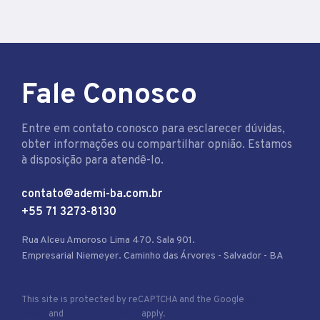
Fale Conosco
Entre em contato conosco para esclarecer dúvidas,
obter informações ou compartilhar opnião. Estamos
à disposição para atendê-lo.
contato@ademi-ba.com.br
+55 71 3273-8130
Rua Alceu Amoroso Lima 470. Sala 901.
Empresarial Niemeyer. Caminho das Árvores - Salvador - BA
This site is protected by reCAPTCHA and the Google
Privacy
Policy
and
Terms of Service
apply.