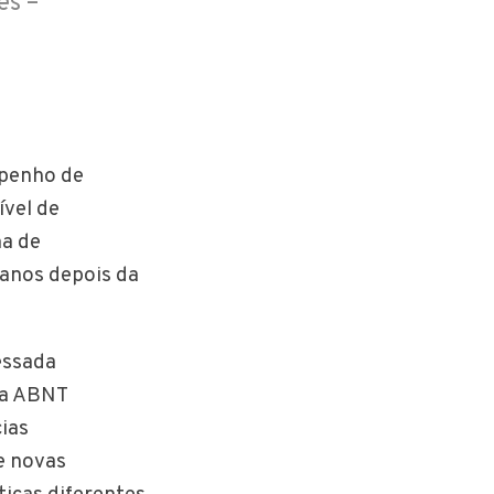
es –
mpenho de
ível de
ma de
 anos depois da
essada
da ABNT
cias
e novas