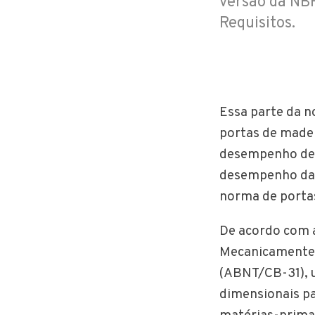
versão da NBR
Requisitos.
Essa parte da n
portas de madei
desempenho de 
desempenho da c
norma de portas
De acordo com a
Mecanicamente 
(ABNT/CB-31), u
dimensionais pa