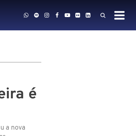
ira é
ou a nova