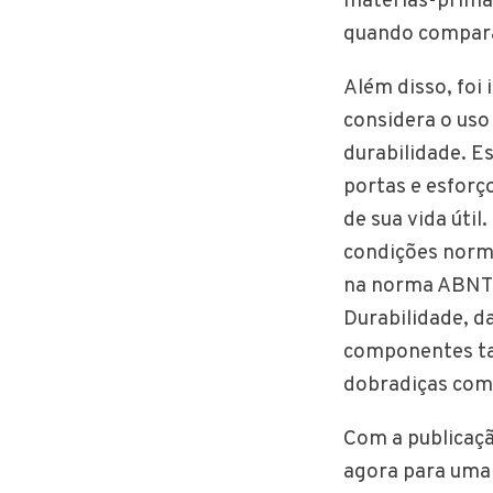
matérias-primas
quando compara
Além disso, foi
considera o uso
durabilidade. E
portas e esforç
de sua vida útil
condições norma
na norma ABNT 
Durabilidade, d
componentes tam
dobradiças com 
Com a publicaçã
agora para uma 