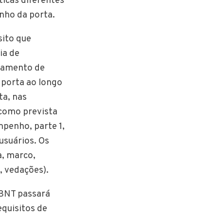
icas diferentes
nho da porta.
sito que
ia de
chamento de
 porta ao longo
ta, nas
 como prevista
penho, parte 1,
usuários. Os
a, marco,
, vedações).
ABNT passará
quisitos de