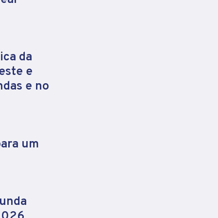
ica da
este e
ndas e no
para um
gunda
 2026