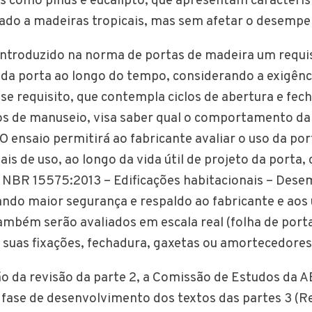
 como pinus e eucalipto, que apresentam característ
do a madeiras tropicais, mas sem afetar o desempe
 introduzido na norma de portas de madeira um requi
 da porta ao longo do tempo, considerando a exigênc
sse requisito, que contempla ciclos de abertura e fe
os de manuseio, visa saber qual o comportamento da
. O ensaio permitirá ao fabricante avaliar o uso da por
is de uso, ao longo da vida útil de projeto da porta,
NBR 15575:2013 – Edificações habitacionais – Desem
ando maior segurança e respaldo ao fabricante e aos 
bém serão avaliados em escala real (folha de port
suas fixações, fechadura, gaxetas ou amortecedores
o da revisão da parte 2, a Comissão de Estudos da 
fase de desenvolvimento dos textos das partes 3 (Re