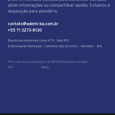
obter informações ou compartilhar opnião. Estamos à
disposição para atendê-lo.
contato@ademi-ba.com.br
+55 71 3273-8130
Rua Alceu Amoroso Lima 470. Sala 901.
Empresarial Niemeyer. Caminho das Árvores - Salvador - BA
This site is protected by reCAPTCHA and the Google
Privacy Policy
and
Terms of Service
apply.