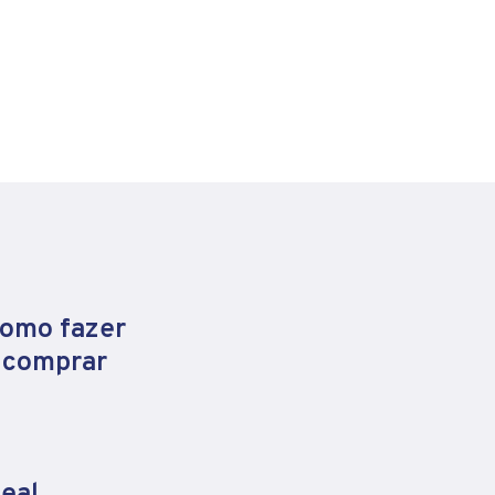
como fazer
e comprar
eal