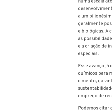
numa escala at
desenvolvimento
a um bilionési
geralmente pos
e biológicas. A
as possibilidad
e a criação de 
especiais.
Esse avanço já 
químicos para m
cimento, garant
sustentabilidad
emprego de recu
Podemos citar 