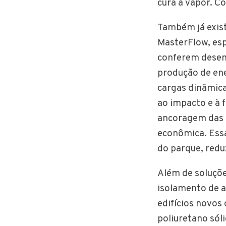
cura a vapor. C
Também já exist
MasterFlow, esp
conferem desemp
produção de ene
cargas dinâmica
ao impacto e à 
ancoragem das t
econômica. Essa
do parque, red
Além de soluçõe
isolamento de a
edifícios novos
poliuretano sól