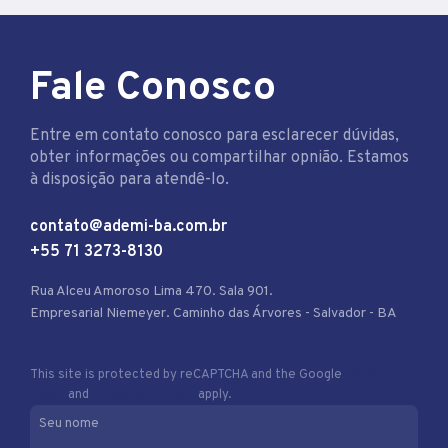
Fale Conosco
Entre em contato conosco para esclarecer dúvidas,
obter informações ou compartilhar opnião. Estamos
à disposição para atendê-lo.
contato@ademi-ba.com.br
+55 71 3273-8130
Rua Alceu Amoroso Lima 470. Sala 901.
Empresarial Niemeyer. Caminho das Árvores - Salvador - BA
This site is protected by reCAPTCHA and the Google
Privacy
Policy
and
Terms of Service
apply.
Seu nome