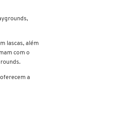
laygrounds,
m lascas, além
ormam com o
grounds.
 oferecem a