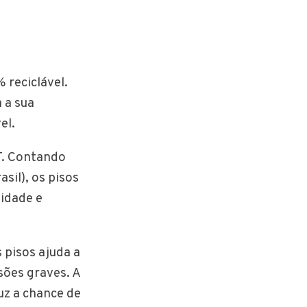
 reciclável.
 a sua
el.
T. Contando
sil), os pisos
idade e
 pisos ajuda a
sões graves. A
uz a chance de