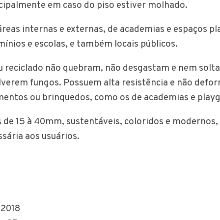
ncipalmente em caso do piso estiver molhado.
áreas internas e externas, de academias e espaços p
nios e escolas, e também locais públicos.
u reciclado não quebram, não desgastam e nem solta
lverem fungos. Possuem alta resistência e não def
mentos ou brinquedos, como os de academias e play
de 15 à 40mm, sustentáveis, coloridos e modernos,
sária aos usuários.
| 2018