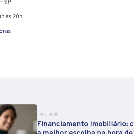
 – SP
10h às 20h
oras
1 AGO 2026
Financiamento imobiliário: 
a melhor escolha na hora d