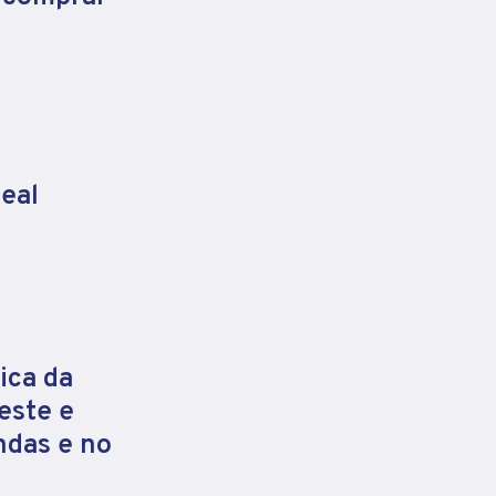
eal
ica da
este e
ndas e no