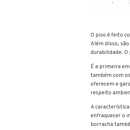
O piso é feito c
Além disso, são
durabilidade. O
É a primeira em
também com os s
oferecem e gar
respeito ambien
A característic
enfraquecer o i
borracha também