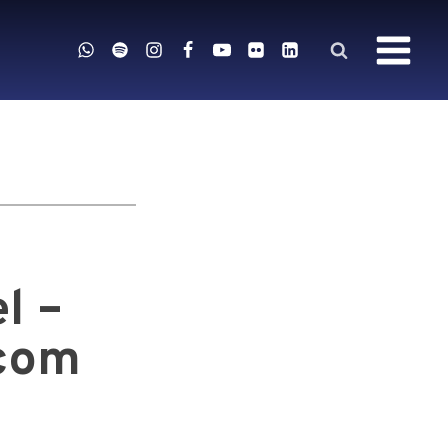
l –
 com