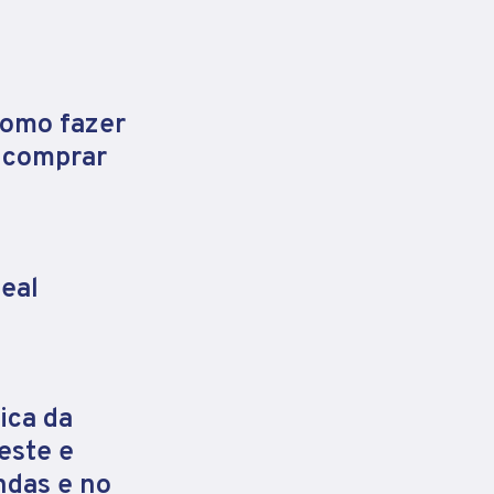
como fazer
e comprar
eal
ica da
este e
ndas e no