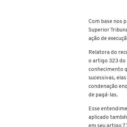
Com base nos pr
Superior Tribuna
ação de execuçã
Relatora do rec
o artigo 323 do
conhecimento q
sucessivas, ela
condenação enqu
de pagá-las.
Esse entendimen
aplicado também
em seu artigo 77