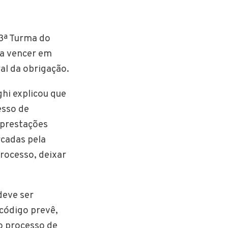
 3ª Turma do
s a vencer em
al da obrigação.
hi explicou que
esso de
 prestações
rcadas pela
rocesso, deixar
deve ser
código prevê,
ao processo de