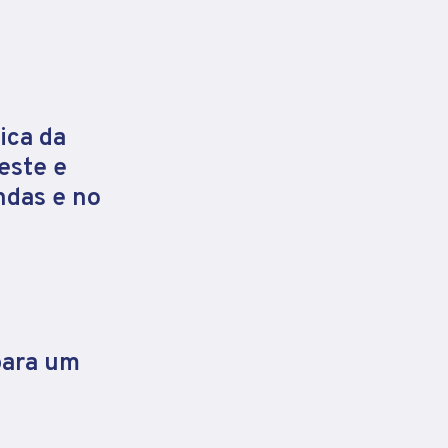
ica da
este e
ndas e no
para um