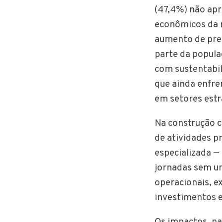
(47,4%) não apr
econômicos da 
aumento de pre
parte da popula
com sustentabi
que ainda enfre
em setores estr
Na construção c
de atividades p
especializada —
jornadas sem um
operacionais, e
investimentos e
Os impactos, n