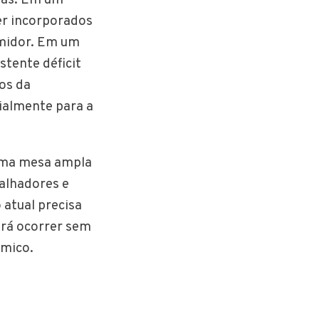
er incorporados
umidor. Em um
stente déficit
os da
cialmente para a
 uma mesa ampla
alhadores e
 atual precisa
erá ocorrer sem
mico.