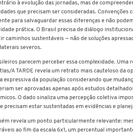
ntrário à evolução das jornadas, mas de compreender
cidades que precisam ser consideradas. Convenções c
nte para salvaguardar essas diferenças e não podem
idade prática. O Brasil precisa de diálogo institucion
ir caminhos sustentáveis — não de soluções apress
laterais severos.
sileiros parecem perceber essa complexidade. Uma r
Atlas/A TARDE revela um retrato mais cauteloso da op
a expressiva da população considerando que mudanç
eriam ser aprovadas apenas após estudos detalhado
icos. O dado sinaliza uma percepção coletiva impor
e precisam estar sustentadas em evidências e plane
bém revela um ponto particularmente relevante: me
oráveis ao fim da escala 6x1, um percentual importan