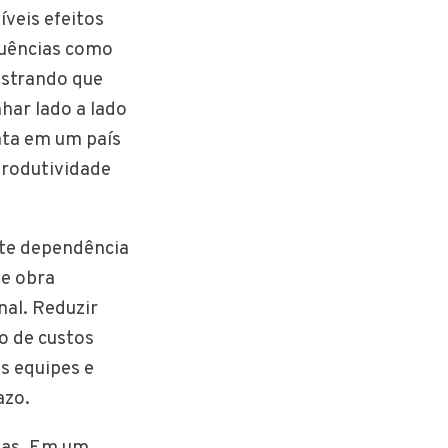
veis efeitos
uências como
strando que
har lado a lado
ata em um país
produtividade
rte dependência
de obra
nal. Reduzir
o de custos
s equipes e
azo.
sas. Em um