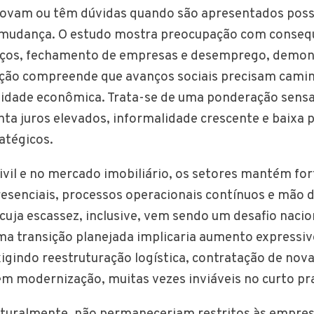
ovam ou têm dúvidas quando são apresentados possí
mudança. O estudo mostra preocupação com conseq
ços, fechamento de empresas e desemprego, demon
ção compreende que avanços sociais precisam camin
lidade econômica. Trata-se de uma ponderação sens
nta juros elevados, informalidade crescente e baixa 
atégicos.
ivil e no mercado imobiliário, os setores mantém fo
resenciais, processos operacionais contínuos e mão 
 cuja escassez, inclusive, vem sendo um desafio nacio
a transição planejada implicaria aumento expressiv
xigindo reestruturação logística, contratação de nova
m modernização, muitas vezes inviáveis no curto pr
aturalmente, não permaneceriam restritos às empre