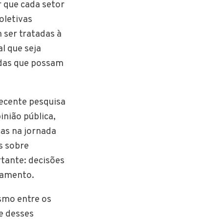
 que cada setor
oletivas
 ser tratadas à
al que seja
adas que possam
ecente pesquisa
inião pública,
as na jornada
s sobre
tante: decisões
jamento.
smo entre os
te desses