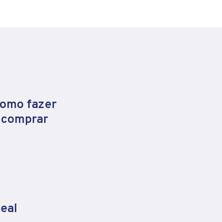
como fazer
e comprar
eal