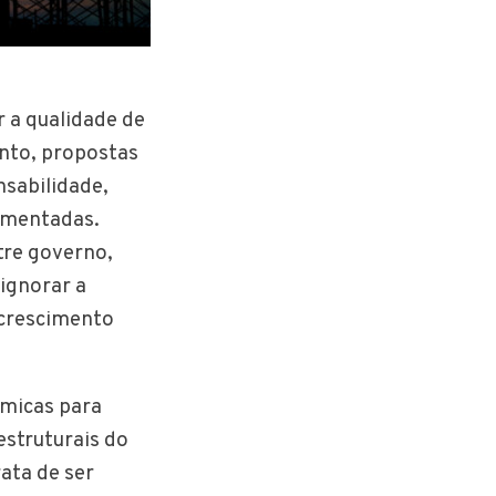
 a qualidade de
anto, propostas
sabilidade,
ementadas.
tre governo,
 ignorar a
crescimento
ômicas para
struturais do
ata de ser