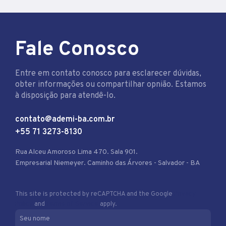
Fale Conosco
Entre em contato conosco para esclarecer dúvidas,
obter informações ou compartilhar opnião. Estamos
à disposição para atendê-lo.
contato@ademi-ba.com.br
+55 71 3273-8130
Rua Alceu Amoroso Lima 470. Sala 901.
Empresarial Niemeyer. Caminho das Árvores - Salvador - BA
This site is protected by reCAPTCHA and the Google
Privacy
Policy
and
Terms of Service
apply.
Seu nome