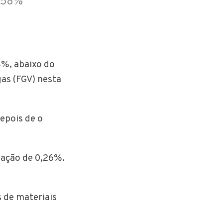
0,58%
4%, abaixo do
as (FGV) nesta
depois de o
iação de 0,26%.
s de materiais