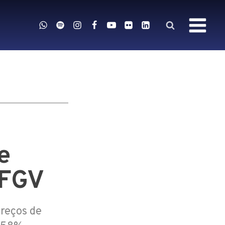
e
 FGV
preços de