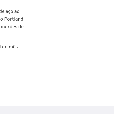
de aço ao
to Portland
conexões de
1 do mês