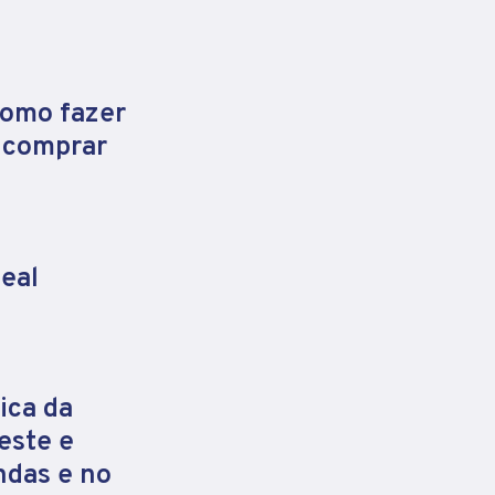
como fazer
e comprar
eal
ica da
este e
ndas e no