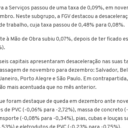
iva a Serviços passou de uma taxa de 0,09%, em nov
bro. Neste subgrupo, a FGV destacou a desaceleraç
 de trabalho, cuja taxa passou de 0,48% para 0,08%.
nte à Mão de Obra subiu 0,07%, depois de ter ficado e
).
seis capitais apresentaram desaceleração nas suas t
assagem de novembro para dezembro: Salvador, Bel
 Janeiro, Porto Alegre e São Paulo. Em contrapartida,
ção mais acentuada que no mês anterior.
 que foram destaque de queda em dezembro ante nov
s de PVC (-0,06% para -2,72%), massa de concreto 
ansporte (-0,08% para -0,34%), pias, cubas e louças s
,53%) e eletrodutos de PVC (-0,23% para -0,75%).