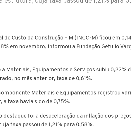
a estrutura, cuja taxa passou de 1,21% para 
al de Custo da Construção – M (INCC-M) ficou em 0,1
28% em novembro, informou a Fundação Getulio Varg
vo a Materiais, Equipamentos e Serviços subiu 0,22% 
trado, no mês anterior, taxa de 0,61%.
componente Materiais e Equipamentos registrou var
, a taxa havia sido de 0,75%.
o destaque foi a desaceleração da inflação dos preço
 cuja taxa passou de 1,21% para 0,58%.