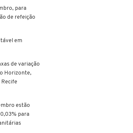
embro, para
ão de refeição
stável em
axas de variação
o Horizonte,
 Recife
embro estão
(-0,03% para
anitárias