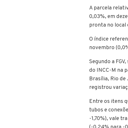
A parcela relat
0,03%, em dezem
pronta no local
O índice refere
novembro (0,0%
Segundo a FGV, 
do INCC-M na p
Brasília, Rio de
registrou varia
Entre os itens
tubos e conexõe
-1,70%), vale tr
(-0,24% para -0