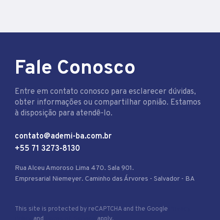
Fale Conosco
Entre em contato conosco para esclarecer dúvidas,
obter informações ou compartilhar opnião. Estamos
à disposição para atendê-lo.
contato@ademi-ba.com.br
+55 71 3273-8130
Rua Alceu Amoroso Lima 470. Sala 901.
Empresarial Niemeyer. Caminho das Árvores - Salvador - BA
This site is protected by reCAPTCHA and the Google
Privacy
Policy
and
Terms of Service
apply.