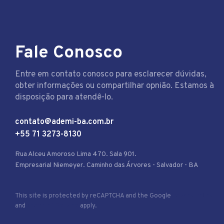
Fale Conosco
Entre em contato conosco para esclarecer dúvidas,
obter informações ou compartilhar opnião. Estamos à
disposição para atendê-lo.
contato@ademi-ba.com.br
+55 71 3273-8130
Rua Alceu Amoroso Lima 470. Sala 901.
Empresarial Niemeyer. Caminho das Árvores - Salvador - BA
This site is protected by reCAPTCHA and the Google
Privacy Policy
and
Terms of Service
apply.