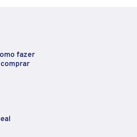
como fazer
e comprar
eal