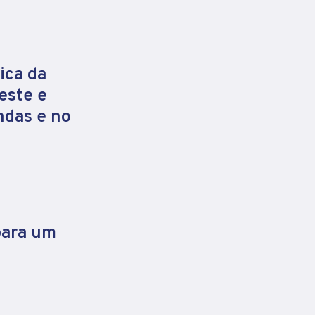
ica da
este e
ndas e no
para um