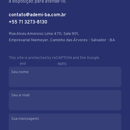
à disposição para atendê-lo.
contato@ademi-ba.com.br
+55 71 3273-8130
Rua Alceu Amoroso Lima 470. Sala 901.
Empresarial Niemeyer. Caminho das Árvores - Salvador - BA
This site is protected by reCAPTCHA and the Google
Privacy
Policy
and
Terms of Service
apply.
Seu nome
Seu e-mail
Sua mensagem)