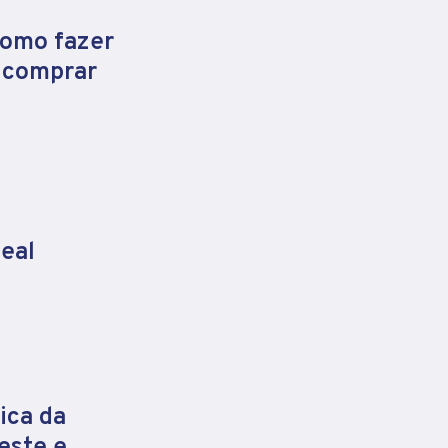
como fazer
e comprar
eal
ica da
este e