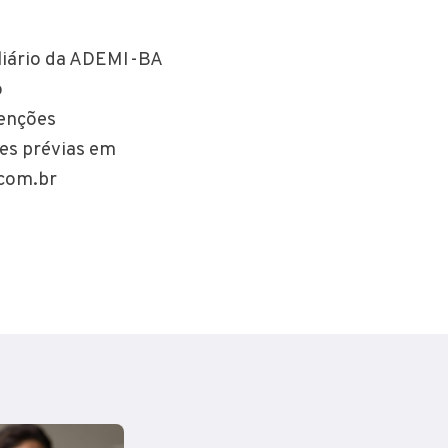
liário da ADEMI-BA
o
enções
ções prévias em
com.br