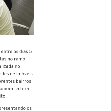
 entre os dias 5
rtas no ramo
alizada no
ades de imóveis
erentes bairros
Econômica terá
ito.
apresentando os