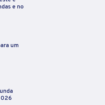
ndas e no
para um
gunda
 2026