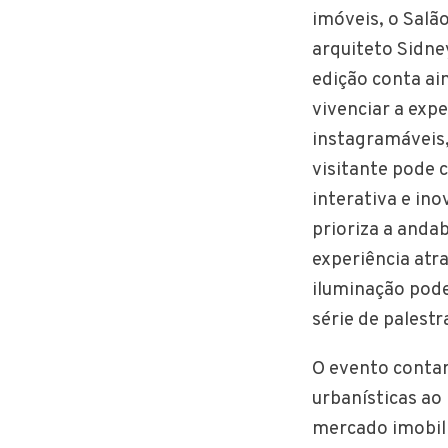
imóveis, o Salã
arquiteto Sidney
edição conta ai
vivenciar a expe
instagramáveis,
visitante pode 
interativa e in
prioriza a andab
experiência atr
iluminação pode
série de palest
O evento conta
urbanísticas ao 
mercado imobili