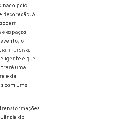
sinado pelo
de decoração. A
s podem
a e espaços
 evento, o
ia imersiva,
eligente e que
l trará uma
ra e da
nda com uma
 transformações
luência do