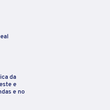
eal
ica da
este e
ndas e no