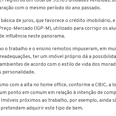
21 registrou um total de 53.185 unidades vendidas,
aração com o mesmo período do ano passado.
básica de juros, que favorece o crédito imobiliário,
Preço-Mercado (IGP-M), utilizado para corrigir os alu
nde influência neste panorama.
o o trabalho e o ensino remotos impuseram, em mui
readequações, ter um imóvel próprio dá a possibilid
ambientes de acordo com o estilo de vida dos morad
s personalidade.
mo com a alta no home office, conforme a CBIC, a lo
 um ponto em comum em relação à intenção de comp
. Imóveis próximos ao trabalho, por exemplo, ainda s
 pretendem adquirir este tipo de bem.