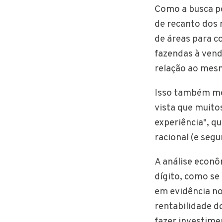
Como a busca po
de recanto dos 
de áreas para co
fazendas à vend
relação ao mes
Isso também mo
vista que muit
experiência", q
racional (e segu
A análise econô
dígito, como se
em evidência no
rentabilidade d
fazer investime