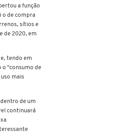
pertou a função
i o de compra
rrenos, sítios e
re de 2020, em
de, tendo em
o o "consumo de
 uso mais
r dentro de um
el continuará
ixa
nteressante