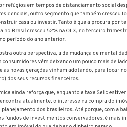
r refúgios em tempos de distanciamento social des
residenciais, outro segmento que também cresceu fo
nstruir casa ou investir. Tanto é que a procura por te
a no Brasil cresceu 52% na OLX, no terceiro trimest
mo período do ano anterior.
stra outra perspectiva, a de mudança de mentalida
os consumidores vêm deixando um pouco mais de lad
ue as novas gerações vinham adotando, para focar no
ro) dos seus recursos financeiros.
mica ainda reforça que, enquanto a taxa Selic estive
 encontra atualmente, o interesse na compra do imóv
 planejamento dos brasileiros. Até porque, com a ba
os fundos de investimentos conservadores, é mais i
nto em imóvel do que deixar o dinheiro parado.