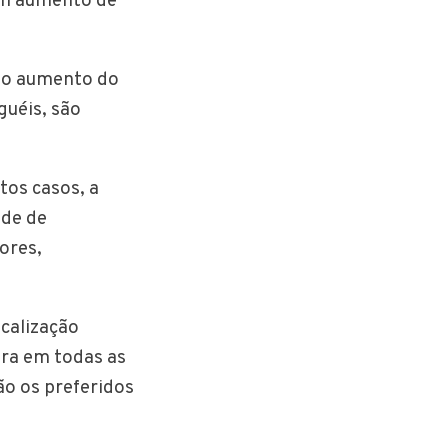
 um aumento de
 e o aumento do
guéis, são
tos casos, a
ade de
ores,
calização
ra em todas as
ão os preferidos