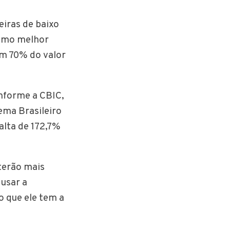
iras de baixo
como melhor
em 70% do valor
onforme a CBIC,
ema Brasileiro
alta de 172,7%
terão mais
 usar a
o que ele tem a