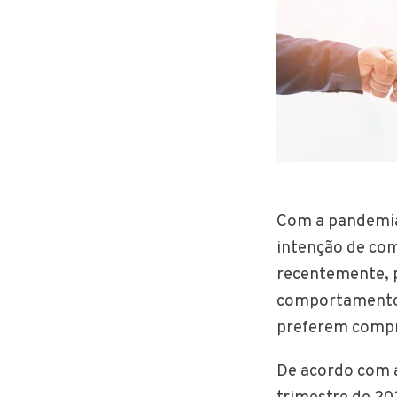
Com a pandemia 
intenção de com
recentemente, p
comportamento 
preferem compr
De acordo com a