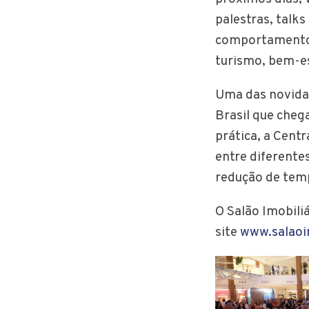
palestras, talk
comportamento d
turismo, bem-es
Uma das novidad
Brasil que chega
prática, a Cent
entre diferentes
redução de temp
O Salão Imobili
site
www.salaoi