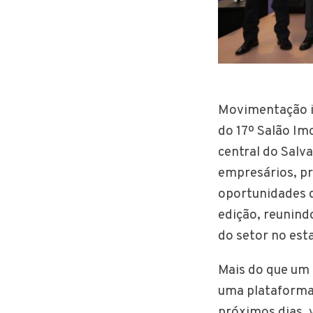
Movimentação in
do 17º Salão Imo
central do Salv
empresários, pr
oportunidades d
edição, reunind
do setor no est
Mais do que um 
uma plataforma
próximos dias, 