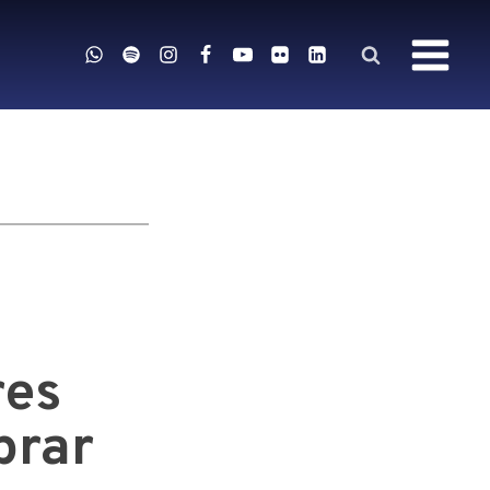
res
prar