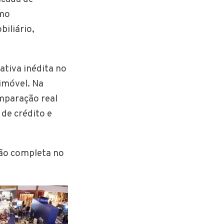
omo
iliário,
ativa inédita no
 imóvel. Na
omparação real
 de crédito e
ção completa no