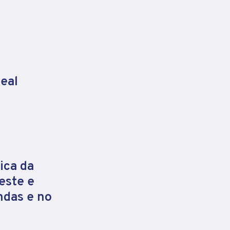
eal
ica da
este e
ndas e no