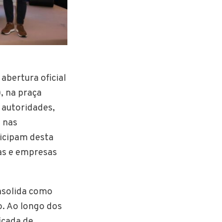
bertura oficial
), na praça
 autoridades,
o nas
ticipam desta
as e empresas
nsolida como
. Ao longo dos
icada de