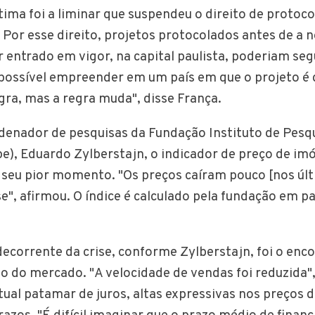
ltima foi a liminar que suspendeu o direito de protoc
 Por esse direito, projetos protocolados antes de a n
entrado em vigor, na capital paulista, poderiam segu
 possível empreender em um país em que o projeto é 
ra, mas a regra muda", disse França.
enador de pesquisas da Fundação Instituto de Pesq
e), Eduardo Zylberstajn, o indicador de preço de im
 seu pior momento. "Os preços caíram pouco [nos úl
e", afirmou. O índice é calculado pela fundação em p
decorrente da crise, conforme Zylberstajn, foi o enc
do mercado. "A velocidade de vendas foi reduzida", 
tual patamar de juros, altas expressivas nos preços 