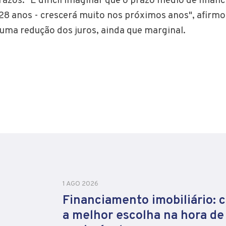
razos. "É difícil imaginar que o prazo médio de finan
28 anos - crescerá muito nos próximos anos", afirmo
uma redução dos juros, ainda que marginal.
1 AGO 2026
Financiamento imobiliário: 
a melhor escolha na hora d