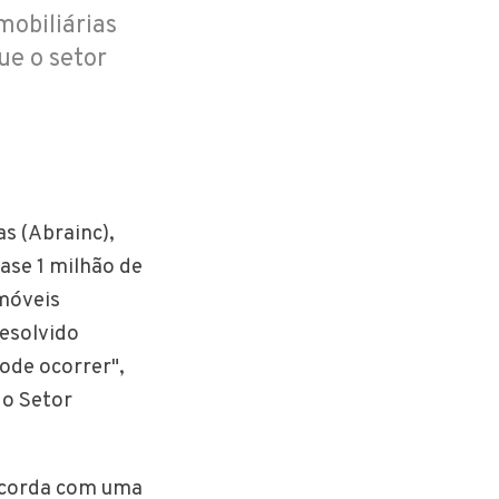
mobiliárias
ue o setor
s (Abrainc),
ase 1 milhão de
imóveis
resolvido
ode ocorrer",
 o Setor
"acorda com uma