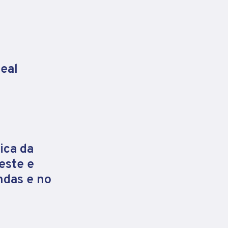
eal
ica da
este e
ndas e no