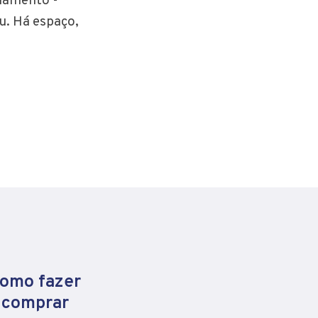
ciamento -
u. Há espaço,
como fazer
e comprar