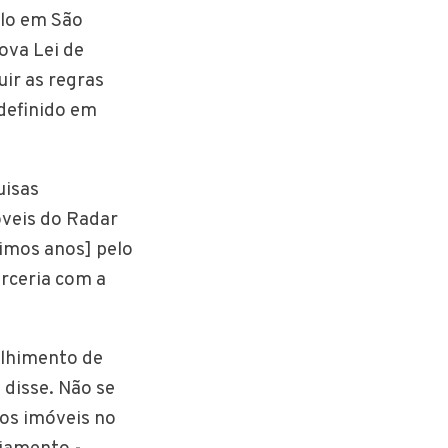
olo em São
ova Lei de
ir as regras
definido em
uisas
óveis do Radar
timos anos] pelo
arceria com a
olhimento de
disse. Não se
dos imóveis no