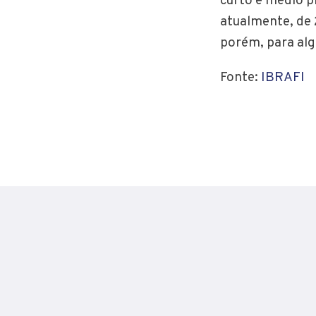
curto e médio p
atualmente, de 
porém, para alg
Fonte:
IBRAFI