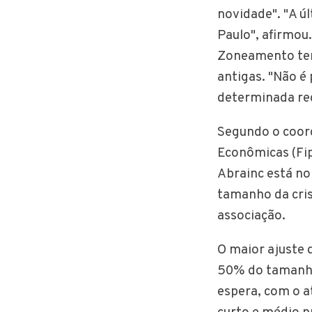
novidade". "A ú
Paulo", afirmou.
Zoneamento ter 
antigas. "Não é
determinada reg
Segundo o coord
Econômicas (Fip
Abrainc está no
tamanho da cris
associação.
O maior ajuste 
50% do tamanho 
espera, com o a