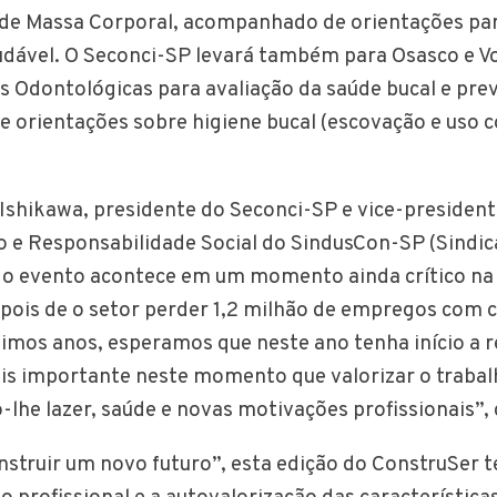
e de Massa Corporal, acompanhado de orientações pa
udável. O Seconci-SP levará também para Osasco e V
 Odontológicas para avaliação da saúde bucal e pre
 e orientações sobre higiene bucal (escovação e uso c
shikawa, presidente do Seconci-SP e vice-president
o e Responsabilidade Social do SindusCon-SP (Sindic
 o evento acontece em um momento ainda crítico na 
pois de o setor perder 1,2 milhão de empregos com c
timos anos, esperamos que neste ano tenha início a 
ais importante neste momento que valorizar o trabal
lhe lazer, saúde e novas motivações profissionais”, 
struir um novo futuro”, esta edição do ConstruSer 