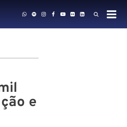
mil
ução e