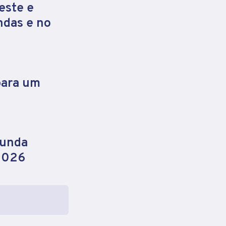
este e
ndas e no
para um
gunda
 2026