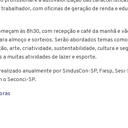
 profissional e a autovalorização das característica
o trabalhador, com oficinas de geração de renda e ed
omeçam às 8h30, com recepção e café da manhã e vão
ara almoço e sorteios. Serão abordados temas como
ão, arte, criatividade, sustentabilidade, cultura e s
s a muitas atividades de lazer e esporte.
realizado anualmente por SindusCon-SP, Fiesp, Sesi-
 o Seconci-SP.
oras