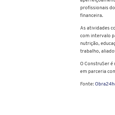
aperfeiçoamento
profissionais d
financeira.
As atividades c
com intervalo p
nutrição, educaç
trabalho, aliado
O ConstruSer é 
em parceria com
Fonte:
Obra24h