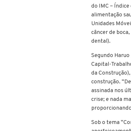
do IMC – Índic
alimentação sa
Unidades Móveis
câncer de boca,
dental).
Segundo Haruo I
Capital-Trabalh
da Construção),
construção. “De
assinada nos úl
crise; e nada m
proporcionando-
Sob o tema “Con