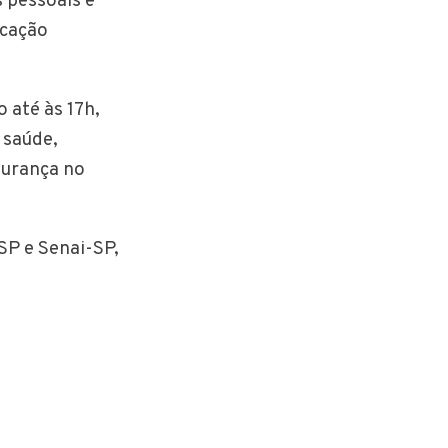
s pessoais e
ucação
 até às 17h,
 saúde,
egurança no
SP e Senai-SP,