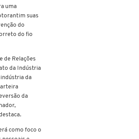
ra uma
otorantim suas
venção do
orreto do fio
e de Relações
ato da Indústria
indústria da
arteira
reversão da
hador,
destaca.
terá como foco o