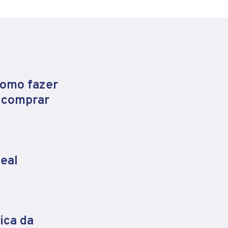
como fazer
e comprar
eal
ica da