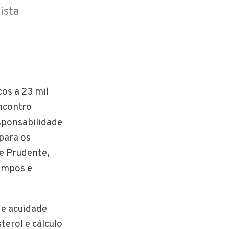
ista
os a 23 mil
Encontro
sponsabilidade
(para os
e Prudente,
Campos e
 e acuidade
terol e cálculo