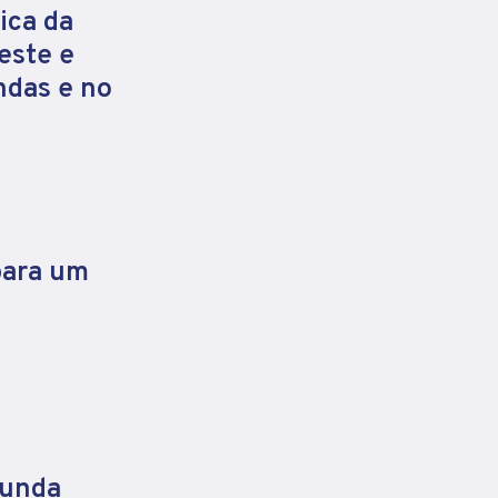
ica da
este e
ndas e no
para um
gunda