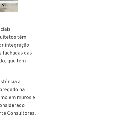
ciais
quitetos têm
or integração
s fachadas das
ado, que tem
stência a
mpregado na
como em muros e
 considerado
rte Consultores.