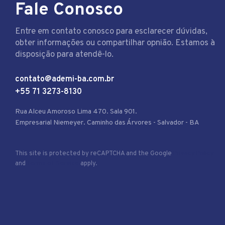
Fale Conosco
Entre em contato conosco para esclarecer dúvidas,
obter informações ou compartilhar opnião. Estamos à
disposição para atendê-lo.
contato@ademi-ba.com.br
+55 71 3273-8130
Rua Alceu Amoroso Lima 470. Sala 901.
Empresarial Niemeyer. Caminho das Árvores - Salvador - BA
This site is protected by reCAPTCHA and the Google
Privacy Policy
and
Terms of Service
apply.