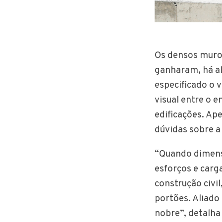
Os densos muros
ganharam, há al
especificado o 
visual entre o 
edificações. Ap
dúvidas sobre a
“Quando dimens
esforços e carg
construção civ
portões. Aliado 
nobre”, detalha