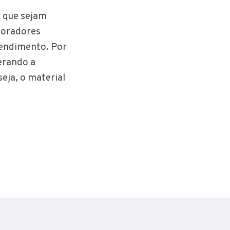
o que sejam
moradores
eendimento. Por
erando a
eja, o material