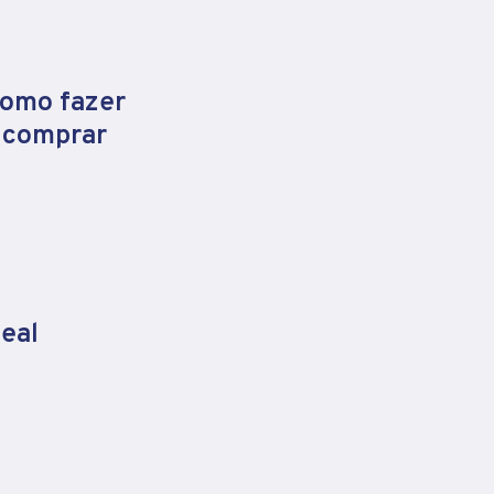
como fazer
e comprar
eal