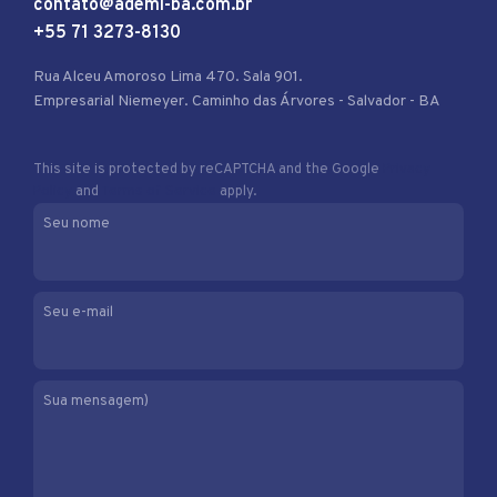
contato@ademi-ba.com.br
+55 71 3273-8130
Rua Alceu Amoroso Lima 470. Sala 901.
Empresarial Niemeyer. Caminho das Árvores - Salvador - BA
This site is protected by reCAPTCHA and the Google
Privacy
Policy
and
Terms of Service
apply.
Seu nome
Seu e-mail
Sua mensagem)