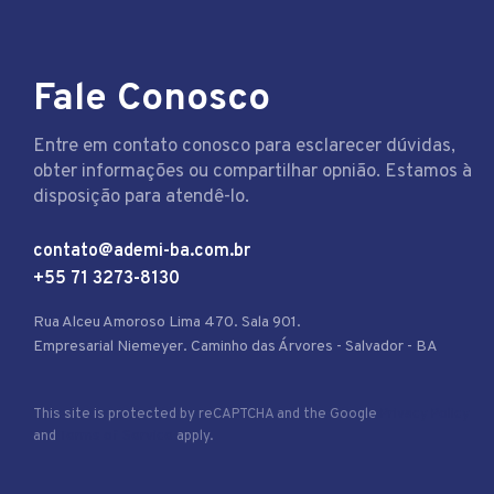
Fale Conosco
Entre em contato conosco para esclarecer dúvidas,
obter informações ou compartilhar opnião. Estamos à
disposição para atendê-lo.
contato@ademi-ba.com.br
+55 71 3273-8130
Rua Alceu Amoroso Lima 470. Sala 901.
Empresarial Niemeyer. Caminho das Árvores - Salvador - BA
This site is protected by reCAPTCHA and the Google
Privacy Policy
and
Terms of Service
apply.