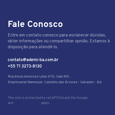
Fale Conosco
Entre em contato conosco para esclarecer dúvidas,
obter informações ou compartilhar opnião. Estamos à
disposição para atendê-lo.
contato@ademi-ba.com.br
+55 71 3273-8130
Rua Alceu Amoroso Lima 470. Sala 901.
Empresarial Niemeyer. Caminho das Árvores - Salvador - BA
This site is protected by reCAPTCHA and the Google
Privacy Policy
and
Terms of Service
apply.