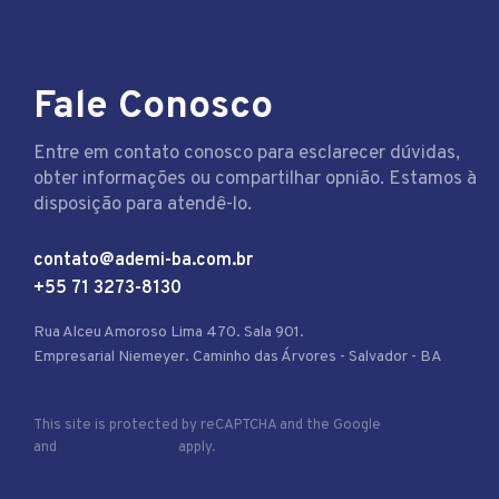
Fale Conosco
Entre em contato conosco para esclarecer dúvidas,
obter informações ou compartilhar opnião. Estamos à
disposição para atendê-lo.
contato@ademi-ba.com.br
+55 71 3273-8130
Rua Alceu Amoroso Lima 470. Sala 901.
Empresarial Niemeyer. Caminho das Árvores - Salvador - BA
This site is protected by reCAPTCHA and the Google
Privacy Policy
and
Terms of Service
apply.